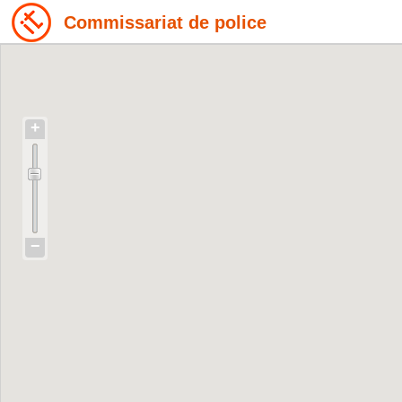
Commissariat de police
+
−