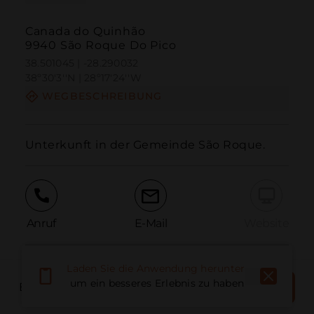
Canada do Quinhão
9940 São Roque Do Pico
38.501045 | -28.290032
38º30'3''N | 28º17'24''W
WEGBESCHREIBUNG
Unterkunft in der Gemeinde São Roque.
Anruf
E-Mail
Website
Laden Sie die Anwendung herunter,
Problem melden
JETZT
um ein besseres Erlebnis zu haben
BOOK PLACE
BUCHEN