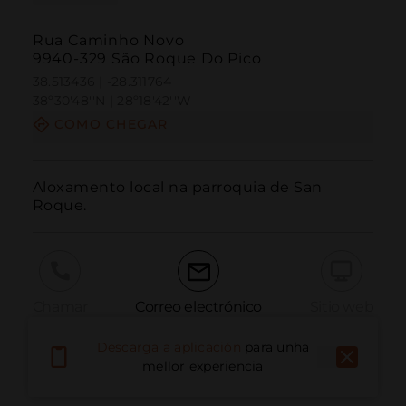
Rua Caminho Novo
9940-329 São Roque Do Pico
38.513436 | -28.311764
38º30'48''N | 28º18'42''W
COMO CHEGAR
Aloxamento local na parroquia de San 
Roque.
Chamar
Correo electrónico
Sitio web
Descarga a aplicación
para unha
mellor experiencia
Informar dun problema