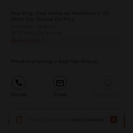
Rua Eng. José Maria de Medeiros nº20
9940 São Roque Do Pico
38.510680 | -28.311507
38º30'38''N | 28º18'41''W
KAKO DOĆI
Privatni smještaj u župi São Roque.
Pozvati
Email
Web stranica
Prijaviti problem
REZERVIRAJ
Preuzmi aplikaciju
za bolje iskustvo
REZERVIRAJ MJESTO
SADA