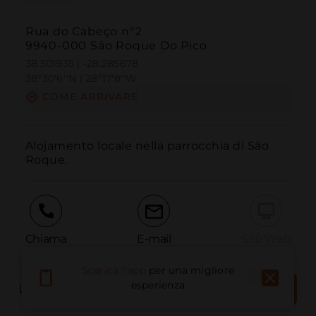
Rua do Cabeço nº2
9940-000 São Roque Do Pico
38.501935 | -28.285678
38º30'6''N | 28º17'8''W
COME ARRIVARE
Alojamento locale nella parrocchia di São 
Roque.
Chiama
E-mail
Sito Web
Scarica l'app
per una migliore
PRENOTA
esperienza
LUOGO DEL LIBRO
Segnala problema
ORA