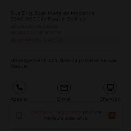
Rua Eng. José Maria de Medeiros
9940-000 São Roque Do Pico
38.509222 | -28.306525
38º30'33''N | 28º18'23''W
COMMENT Y ALLER
Hébergement local dans la paroisse de São 
Roque.
Appeler
E-mail
Site Web
Téléchargez l'application
pour une
meilleure expérience
Signaler un problème