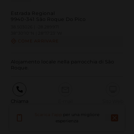
Estrada Regional
9940-341 São Roque Do Pico
38.503026 | -28.289971
38º30'10''N | 28º17'23''W
COME ARRIVARE
Alojamento locale nella parrocchia di São 
Roque.
Chiama
E-mail
Sito Web
Scarica l'app
per una migliore
esperienza
Segnala problema