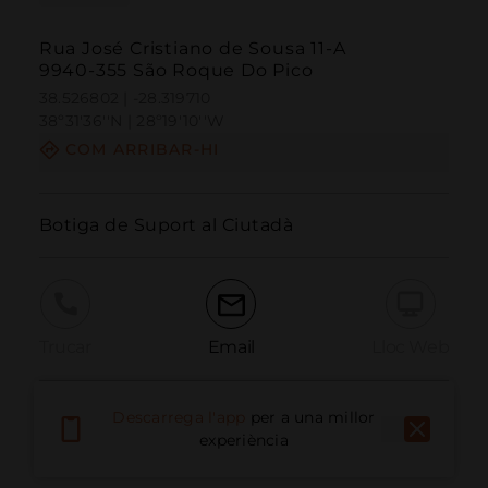
Rua José Cristiano de Sousa 11-A
9940-355 São Roque Do Pico
38.526802 | -28.319710
38º31'36''N | 28º19'10''W
COM ARRIBAR-HI
Botiga de Suport al Ciutadà
Trucar
Email
Lloc Web
Descarrega l'app
per a una millor
Informar problema
experiència