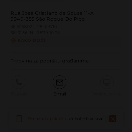
Rua José Cristiano de Sousa 11-A
9940-355 São Roque Do Pico
38.526802 | -28.319710
38º31'36''N | 28º19'10''W
KAKO DOĆI
Trgovina za podršku građanima
Pozvati
Email
Web stranica
Prijaviti problem
Preuzmi aplikaciju
za bolje iskustvo