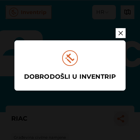
HR
DOBRODOŠLI U INVENTRIP
RIAC
Građevina civilne namjene