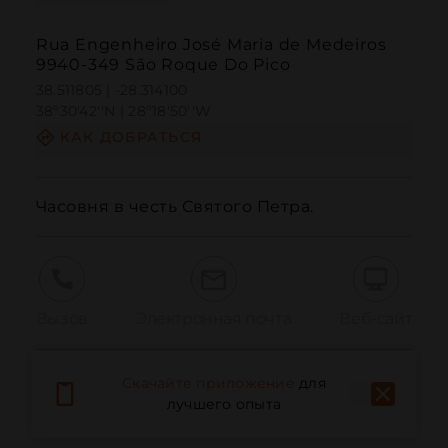
Rua Engenheiro José Maria de Medeiros
9940-349 São Roque Do Pico
38.511805 | -28.314100
38º30'42''N | 28º18'50''W
КАК ДОБРАТЬСЯ
Часовня в честь Святого Петра.
Вызов
Электронная почта
Веб-сайт
Скачайте приложение
для
Сообщить о проблеме
лучшего опыта