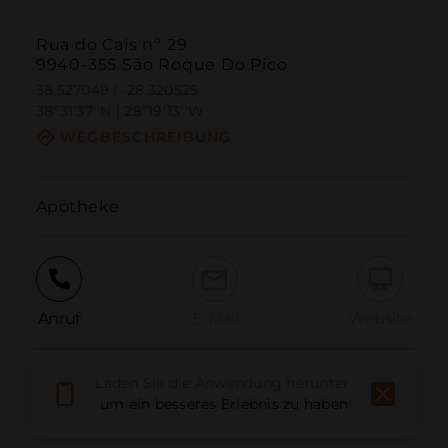
Rua do Cais nº 29
9940-355 São Roque Do Pico
38.527049 | -28.320525
38º31'37''N | 28º19'13''W
WEGBESCHREIBUNG
Apotheke
Anruf
E-Mail
Website
Laden Sie die Anwendung herunter,
Problem melden
um ein besseres Erlebnis zu haben