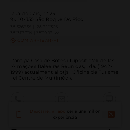
Rua do Cais, nº 25
9940-355 São Roque Do Pico
38.526959 | -28.320306
38º31'37''N | 28º19'13''W
COM ARRIBAR-HI
L'antiga Casa de Botes i Dipòsit d'oli de les 
"Armações Baleeiras Reunidas, Lda. (1942-
1999) actualment allotja l'Oficina de Turisme 
i el Centre de Multimèdia.
Trucar
Email
Lloc Web
Descarrega l'app
per a una millor
experiència