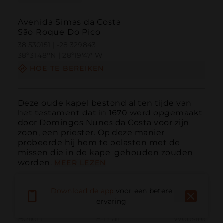
Avenida Simas da Costa
São Roque Do Pico
38.530151 | -28.329843
38º31'48''N | 28º19'47''W
HOE TE BEREIKEN
Deze oude kapel bestond al ten tijde van 
het testament dat in 1670 werd opgemaakt 
door Domingos Nunes da Costa voor zijn 
zoon, een priester. Op deze manier 
probeerde hij hem te belasten met de 
missen die in de kapel gehouden zouden 
worden.
MEER LEZEN
Download de app
voor een betere
ervaring
Bellen
E-mail
Website