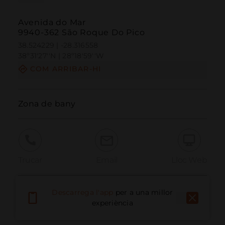
Avenida do Mar
9940-362 São Roque Do Pico
38.524229 | -28.316558
38º31'27''N | 28º18'59''W
COM ARRIBAR-HI
Zona de bany
Trucar
Email
Lloc Web
Descarrega l'app
per a una millor
Informar problema
experiència