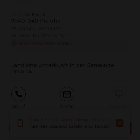
Rua do Farol
9940-040 Prainha
38.474041 | -28.199967
38º28'26''N | 28º11'59''W
WEGBESCHREIBUNG
Ländliche Unterkunft in der Gemeinde 
Prainha.
Anruf
E-Mail
Website
Laden Sie die Anwendung herunter,
JETZT
um ein besseres Erlebnis zu haben
BOOK PLACE
Problem melden
BUCHEN