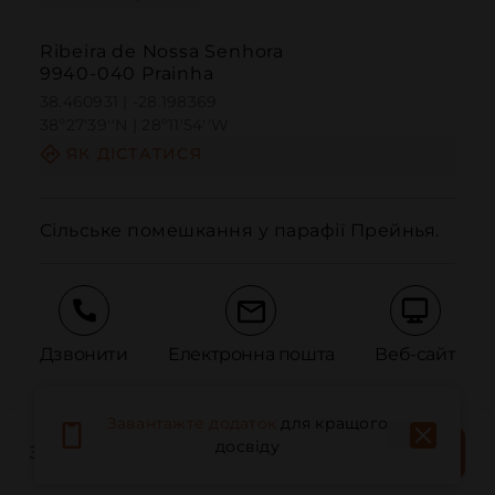
Ribeira de Nossa Senhora
9940-040 Prainha
38.460931 | -28.198369
38º27'39''N | 28º11'54''W
ЯК ДІСТАТИСЯ
Сільське помешкання у парафії Прейнья.
Дзвонити
Електронна пошта
Веб-сайт
Завантажте додаток
для кращого
Повідомити про проблему
ЗАБРОНЮВАТИ
досвіду
ЗАБРОНЮЙТЕ МІСЦЕ
ЗАРАЗ