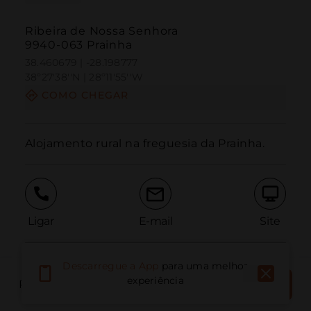
Ribeira de Nossa Senhora
9940-063 Prainha
38.460679 | -28.198777
38º27'38''N | 28º11'55''W
COMO CHEGAR
Alojamento rural na freguesia da Prainha.
Ligar
E-mail
Site
Descarregue a App
para uma melhor
Relatar problema
RESERVAR
experiência
RESERVAR LOCAL
AGORA