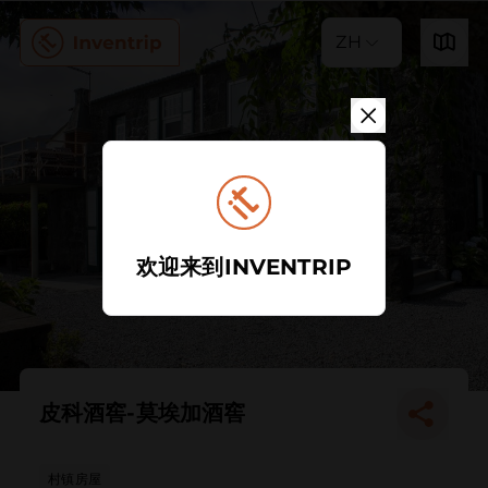
ZH
欢迎来到INVENTRIP
皮科酒窖-莫埃加酒窖
村镇房屋