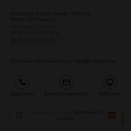
Rua Poço Diogo Vieira - Prainha
9940-061 Prainha
38.471388 | -28.205473
38º28'16''N | 28º12'19''W
ЯК ДІСТАТИСЯ
Сільське помешкання у парафії Прейнья.
Дзвонити
Електронна пошта
Веб-сайт
Завантажте додаток
для кращого
Повідомити про проблему
ЗАБРОНЮВАТИ
досвіду
ЗАБРОНЮЙТЕ МІСЦЕ
ЗАРАЗ