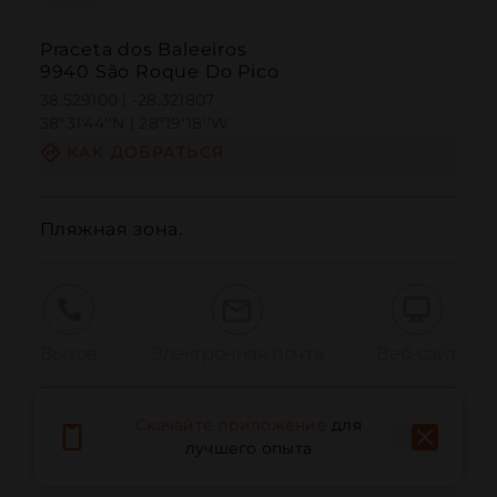
Praceta dos Baleeiros
9940 São Roque Do Pico
38.529100 | -28.321807
38º31'44''N | 28º19'18''W
КАК ДОБРАТЬСЯ
Пляжная зона.
Вызов
Электронная почта
Веб-сайт
Скачайте приложение
для
Сообщить о проблеме
лучшего опыта