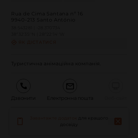
Rua de Cima Santana nº 16
9940-213 Santo António
38.543281 | -28.370734
38º32'35''N | 28º22'14''W
ЯК ДІСТАТИСЯ
Туристична анімаційна компанія.
Дзвонити
Електронна пошта
Веб-сайт
Завантажте додаток
для кращого
Повідомити про проблему
досвіду