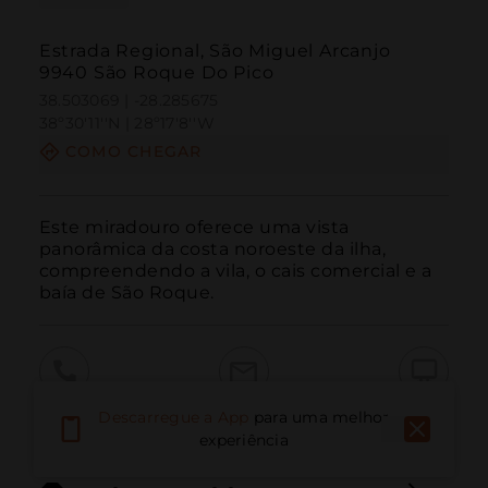
Estrada Regional, São Miguel Arcanjo
9940 São Roque Do Pico
38.503069 | -28.285675
38º30'11''N | 28º17'8''W
COMO CHEGAR
Este miradouro oferece uma vista 
panorâmica da costa noroeste da ilha, 
compreendendo a vila, o cais comercial e a 
baía de São Roque.
Ligar
E-mail
Site
Descarregue a App
para uma melhor
experiência