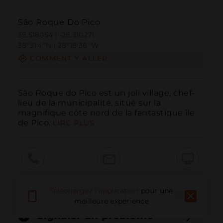
São Roque Do Pico
38.518054 | -28.310271
38º31'4''N | 28º18'36''W
COMMENT Y ALLER
São Roque do Pico est un joli village, chef-
lieu de la municipalité, situé sur la 
magnifique côte nord de la fantastique île 
de Pico.
LIRE PLUS
Appeler
E-mail
Site Web
Téléchargez l'application
pour une
meilleure expérience
Signaler un problème