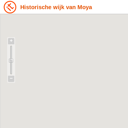
Historische wijk van Moya
+
−