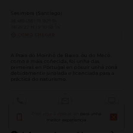
Sesimbra (Santiago)
38.489458 | -9.182919
38º29'22''N | 9º10'58''W
COMO CHEGAR
A Praia do Moinho de Baixo, ou do Meco, 
como é máis coñecida, foi unha das 
primeiras en Portugal en posuír unha zona 
debidamente sinalada e licenciada para a 
práctica do naturismo.
Chamar
Correo electrónico
Sitio web
Descarga a aplicación
para unha
mellor experiencia