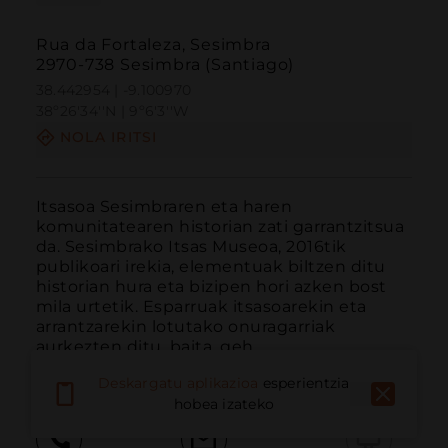
Rua da Fortaleza, Sesimbra
2970-738 Sesimbra (Santiago)
38.442954 | -9.100970
38º26'34''N | 9º6'3''W
NOLA IRITSI
Itsasoa Sesimbraren eta haren 
komunitatearen historian zati garrantzitsua 
da. Sesimbrako Itsas Museoa, 2016tik 
publikoari irekia, elementuak biltzen ditu 
historian hura eta bizipen hori azken bost 
mila urtetik. Esparruak itsasoarekin eta 
arrantzarekin lotutako onuragarriak 
aurkezten ditu, baita, geh...
GEHIAGO IRAKURRI
Deskargatu aplikazioa
esperientzia
hobea izateko