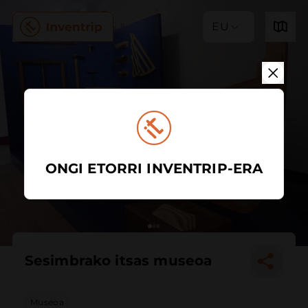
EU
ONGI ETORRI INVENTRIP-ERA
Sesimbrako itsas museoa
Museoa