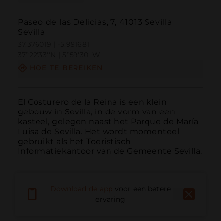
Paseo de las Delicias, 7, 41013 Sevilla
Sevilla
37.376019 | -5.991681
37º22'33''N | 5º59'30''W
HOE TE BEREIKEN
El Costurero de la Reina is een klein 
gebouw in Sevilla, in de vorm van een 
kasteel, gelegen naast het Parque de María 
Luisa de Sevilla. Het wordt momenteel 
gebruikt als het Toeristisch 
Informatiekantoor van de Gemeente Sevilla.
Download de app
voor een betere
ervaring
Bellen
E-mail
Website