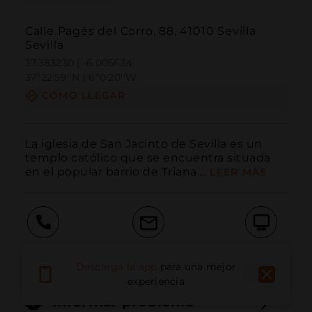
Calle Pagés del Corro, 88, 41010 Sevilla
Sevilla
37.383230 | -6.005634
37º22'59''N | 6º0'20''W
CÓMO LLEGAR
La iglesia de San Jacinto de Sevilla es un 
templo católico que se encuentra situada 
en el popular barrio de Triana....
LEER MÁS
Llamar
Email
Sitio Web
Descarga la app
para una mejor
experiencia
Informar problema