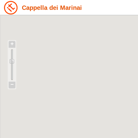
Cappella dei Marinai
+
−