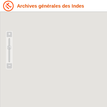
Archives générales des Indes
+
−