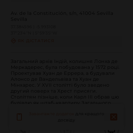
Av. de la Constitución, s/n, 41004 Sevilla
Sevilla
37.384596 | -5.993108
37º23'4''N | 5º59'35''W
ЯК ДІСТАТИСЯ
Загальний архів Індій, колишня Лонха де 
Меркадерес, була побудована у 1572 році. 
Проектував Хуан де Еррера, а будували 
Алонсо де Вандельвіва та Хуан де 
Мінхарес. У XVII столітті було зведено 
другий поверх та Хрест присяги. 
Століттям пізніше, коли Карл III обрав цю 
будівлю як штаб-квартиру Загального...
ЧИТАТИ ДАЛІ
Завантажте додаток
для кращого
досвіду