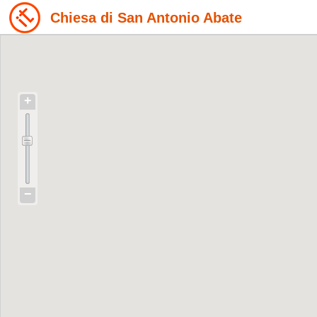
Chiesa di San Antonio Abate
+
−