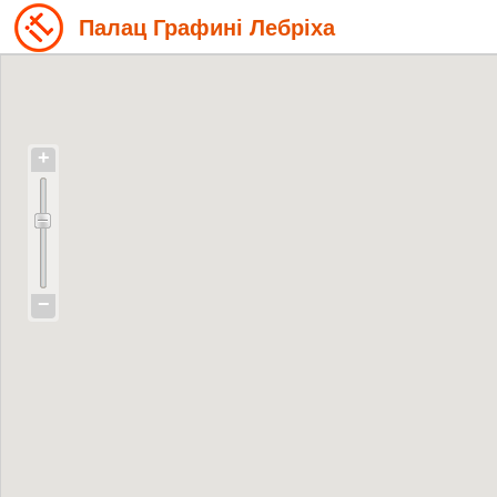
Палац Графині Лебріха
+
−