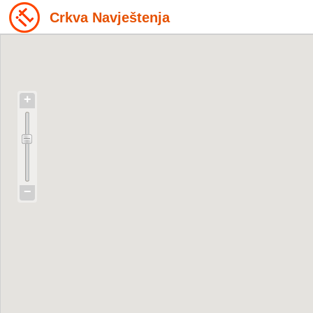
Crkva Navještenja
+
−