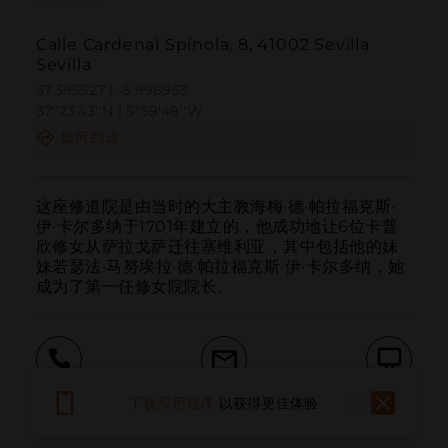
Calle Cardenal Spínola, 8, 41002 Sevilla
Sevilla
37.395527 | -5.996953
37º23'43''N | 5º59'49''W
如何到达
这座修道院是由当时的大主教海梅·德·帕拉福克斯·
伊·卡尔多纳于1701年建立的，他成功地让6位卡普
欣修女从萨拉戈萨迁往塞维利亚，其中包括他的妹
妹若瑟法·马努埃拉·德·帕拉福克斯·伊·卡尔多纳，她
成为了第一任修女院院长。
呼叫
电子邮件
网站
下载应用程序
以获得更佳体验