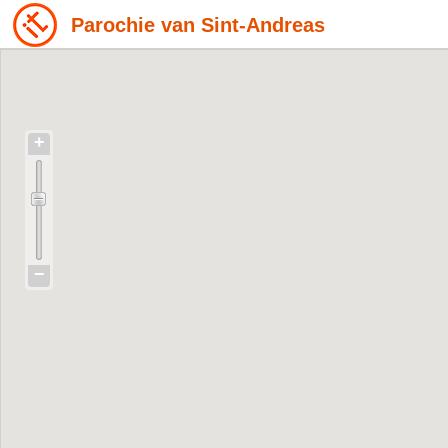
Parochie van Sint-Andreas
+
−