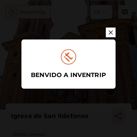
GL
BENVIDO A INVENTRIP
Igrexa de San Ildefonso
Edificio relixioso