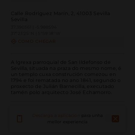
Calle Rodríguez Marín, 2, 41003 Sevilla
Sevilla
37.390361 | -5.988594
37º23'25''N | 5º59'18''W
COMO CHEGAR
A Igrexa parroquial de San Ildefonso de 
Sevilla, situada na praza do mesmo nome, é 
un templo cuxa construción comezou en 
1794 e foi rematada no ano 1841, segundo o 
proxecto de Julián Barnecilla, executado 
tamén polo arquitecto José Echamorro.
Descarga a aplicación
para unha
mellor experiencia
Chamar
Correo electrónico
Sitio web