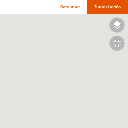
Retourner
Tutoriel vidéo
fullscreen_exit