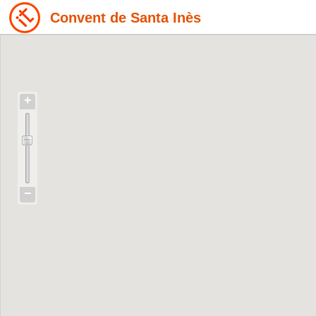
Convent de Santa Inès
+
−