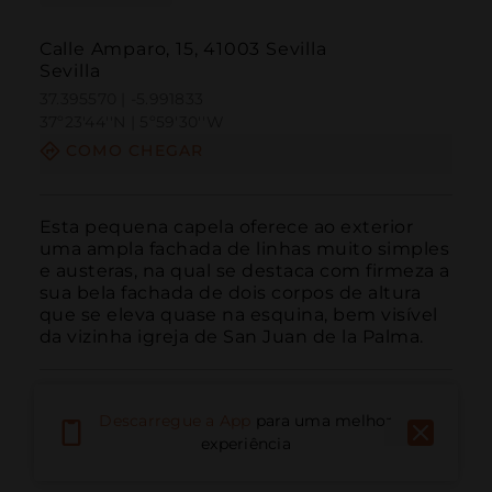
Calle Amparo, 15, 41003 Sevilla
Sevilla
37.395570 | -5.991833
37º23'44''N | 5º59'30''W
COMO CHEGAR
Esta pequena capela oferece ao exterior 
uma ampla fachada de linhas muito simples 
e austeras, na qual se destaca com firmeza a 
sua bela fachada de dois corpos de altura 
que se eleva quase na esquina, bem visível 
da vizinha igreja de San Juan de la Palma.
Descarregue a App
para uma melhor
experiência
Ligar
E-mail
Site