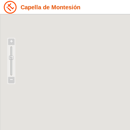
Capella de Montesión
+
−