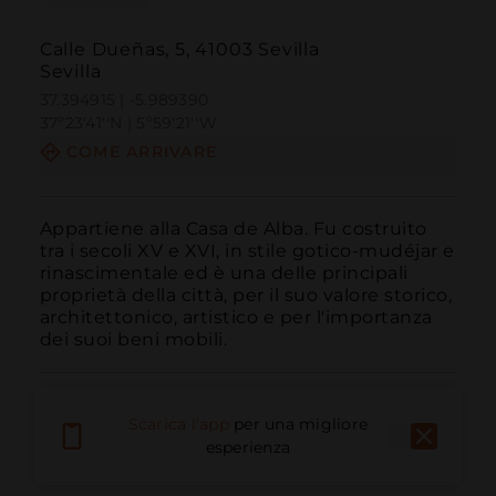
Calle Dueñas, 5, 41003 Sevilla
Sevilla
37.394915 | -5.989390
37º23'41''N | 5º59'21''W
COME ARRIVARE
Appartiene alla Casa de Alba. Fu costruito 
tra i secoli XV e XVI, in stile gotico-mudéjar e 
rinascimentale ed è una delle principali 
proprietà della città, per il suo valore storico, 
architettonico, artistico e per l'importanza 
dei suoi beni mobili.
Scarica l'app
per una migliore
esperienza
Chiama
E-mail
Sito Web