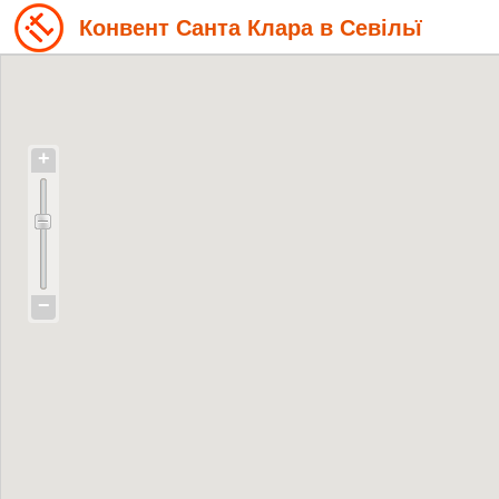
Конвент Санта Клара в Севільї
+
−