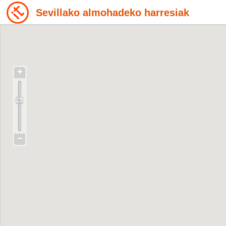
Sevillako almohadeko harresiak
+
−