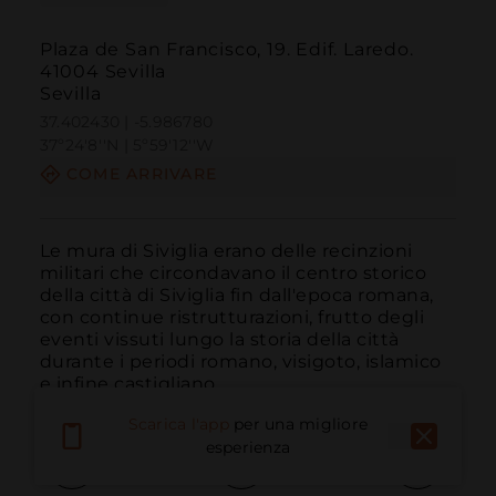
Plaza de San Francisco, 19. Edif. Laredo.
41004 Sevilla
Sevilla
37.402430 | -5.986780
37º24'8''N | 5º59'12''W
COME ARRIVARE
Le mura di Siviglia erano delle recinzioni 
militari che circondavano il centro storico 
della città di Siviglia fin dall'epoca romana, 
con continue ristrutturazioni, frutto degli 
eventi vissuti lungo la storia della città 
durante i periodi romano, visigoto, islamico 
e infine castigliano.
Scarica l'app
per una migliore
esperienza