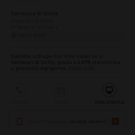
Sambuca di Sicilia
37.649113 | 13.112503
37º38'56''N | 13º6'45''E
KAKO DOĆI
Sjedište Udruge Iter Vitis nalazi se u 
Sambuci di Siciliji, gradu s 5.878 stanovnika 
u provinciji Agrigento.
ČITAJ VIŠE
Pozvati
Email
Web stranica
Preuzmi aplikaciju
za bolje iskustvo
Prijaviti problem