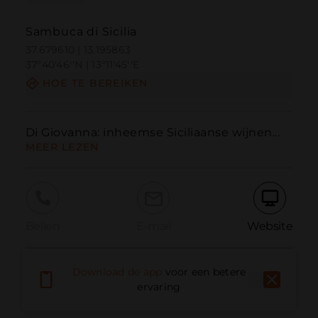
Sambuca di Sicilia
37.679610 | 13.195863
37º40'46''N | 13º11'45''E
HOE TE BEREIKEN
Di Giovanna: inheemse Siciliaanse wijnen...
MEER LEZEN
Bellen
E-mail
Website
Download de app
voor een betere
Probleem melden
ervaring