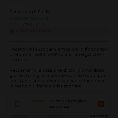
Sambuca di Sicilia
37.631339 | 13.055373
37º37'52''N | 13º3'19''E
COME ARRIVARE
I nostri vini suscitano emozioni, diffondono i 
profumi e i colori dell’Isola e l’energia che li 
ha prodotti.

Raccontano la passione di chi, giorno dopo 
giorno, ha vigilato perché venisse fuori quel 
fantastico sorso di vino capace di far vibrare 
le corde più intime e far sognare.
Scarica l'app
per una migliore
esperienza
Chiama
E-mail
Sito Web