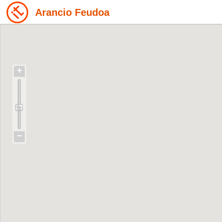
Arancio Feudoa
+
−