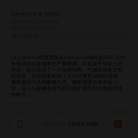
Sambuca di Sicilia
37.667258 | 13.080056
37º40'2''N | 13º4'48''E
如何到达
La Cantina在西西里岛Sambuca地区的350-500
米海拔的丘陵地带生产葡萄酒。它起源于年轻人的
意识，他们关注了一个地理结构、气候和历史文明
的地区，这些因素影响了人们对葡萄品种的选择、
葡萄栽培方式和酿酒方式。葡萄酒通过保存这一
切，使人们能够在香气和口感中感受到土地和传统
的特点。
下载应用程序
以获得更佳体验
呼叫
电子邮件
网站